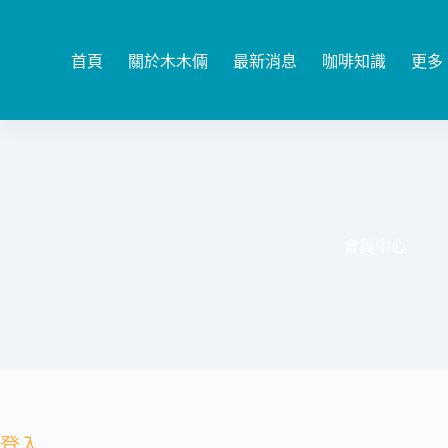
跳
至
主
首頁
關於木木倆
最新消息
咖啡知識
更多
要
內
容
會員中心
登入