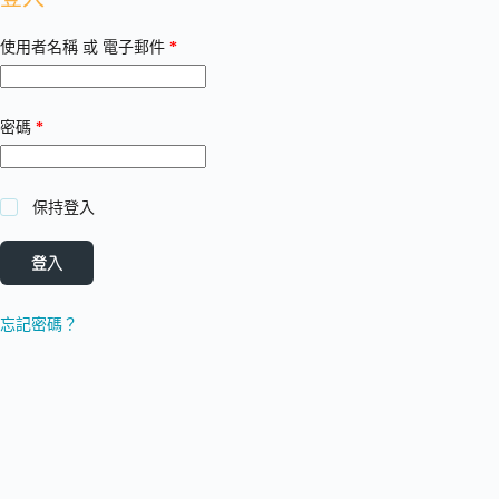
必
使用者名稱 或 電子郵件
*
填
必
密碼
*
填
保持登入
登入
忘記密碼？