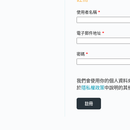
必
使用者名稱
*
填
必
電子郵件地址
*
填
必
密碼
*
填
我們會使用你的個人資料
於
隱私權政策
中說明的其
註冊