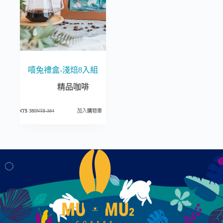
嘻兔禮盒-淺焙8入組
精品咖啡
NT$
380
NT$
384
加入購物車
原
目
始
前
價
價
格：
格：
NT$ 384。
NT$ 380。