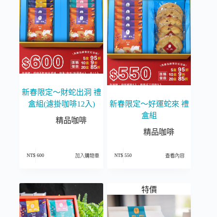
新春限定～財蛇出洞 禮
盒組(濾掛咖啡12入)
新春限定～好運蛇來 禮
盒組
精品咖啡
精品咖啡
NT$
600
NT$
550
加入購物車
查看內容
特價