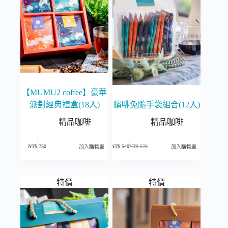
【MUMU2 coffee】豪華
派對經典禮盒(18入)
繽啡兔隨手袋組合(12入)
精品咖啡
精品咖啡
NT$
750
NT$
540
NT$
576
加入購物車
加入購物車
原
目
始
前
價
價
格：
格：
NT$ 576。
NT$ 540。
特價
特價