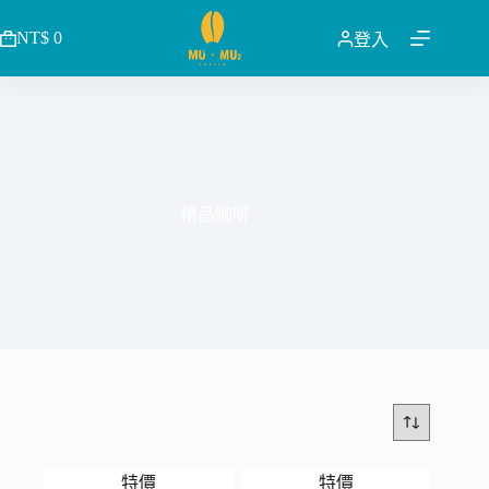
跳
NT$
0
至
登入
購
主
物
要
車
內
容
精品咖啡
特價
特價