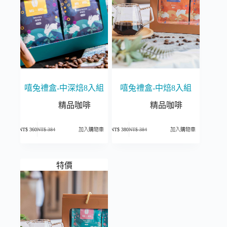
嘻兔禮盒-中深焙8入組
嘻兔禮盒-中焙8入組
精品咖啡
精品咖啡
NT$
360
NT$
384
NT$
380
NT$
384
加入購物車
加入購物車
原
目
原
目
始
前
始
前
價
價
價
價
格：
格：
格：
格：
NT$ 384。
NT$ 360。
NT$ 384。
NT$ 380。
特價