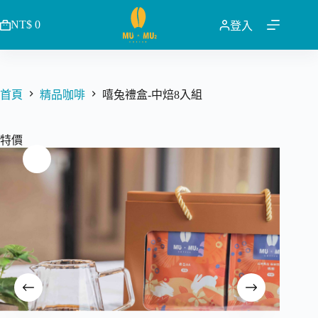
跳
NT$
0
至
登入
購
主
物
要
車
內
容
首頁
精品咖啡
嘻兔禮盒-中焙8入組
特價