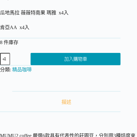
原
目
始
前
瓜地馬拉 薇薇特南果 瑪雅 x4入
價
價
格：
格：
肯亞AA x4入
NT$ 384。
NT$ 380。
8 件庫存
嘻
加入購物車
兔
禮
分類:
精品咖啡
盒-
中
焙
8
入
描述
組
數
量
MUMU2 coffee 嚴選6款具有代表性的莊園豆，分別用3種焙度來